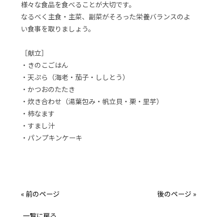
様々な食品を食べることが大切です。
なるべく主食・主菜、副菜がそろった栄養バランスのよ
い食事を取りましょう。
［献立］
・きのこごはん
・天ぷら（海老・茄子・ししとう）
・かつおのたたき
・炊き合わせ（湯葉包み・帆立貝・栗・里芋）
・柿なます
・すまし汁
・パンプキンケーキ
« 前のページ
後のページ »
一覧に戻る