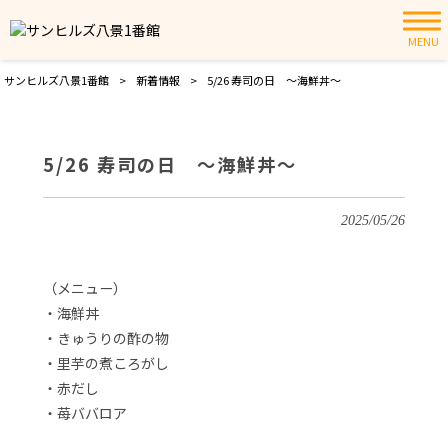
MENU
サンヒルズ八景1番館
>
新着情報
>
5/26 寿司の日 ～海鮮丼～
5/26 寿司の日 ～海鮮丼～
2025/05/26
（メニュー）
・海鮮丼
・きゅうりの酢の物
・里芋の煮ころがし
・赤だし
・苺ババロア