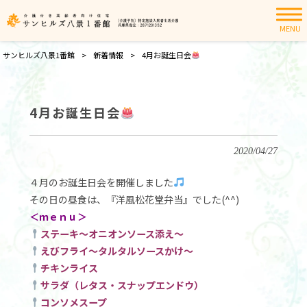
MENU
サンヒルズ八景1番館
>
新着情報
>
4月お誕生日会
4月お誕生日会
2020/04/27
４月のお誕生日会を開催しました
その日の昼食は、『洋風松花堂弁当』でした(^^)
＜ｍｅｎｕ＞
ステーキ～オニオンソース添え～
えびフライ～タルタルソースかけ～
チキンライス
サラダ（レタス・スナップエンドウ）
コンソメスープ