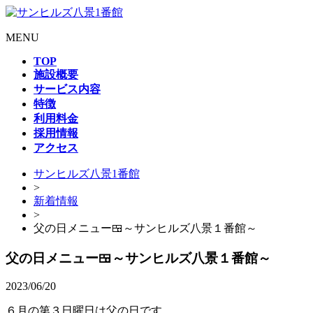
MENU
TOP
施設概要
サービス内容
特徴
利用料金
採用情報
アクセス
サンヒルズ八景1番館
>
新着情報
>
父の日メニュー🍱～サンヒルズ八景１番館～
父の日メニュー🍱～サンヒルズ八景１番館～
2023/06/20
６月の第３日曜日は父の日です。