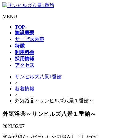
MENU
TOP
施設概要
サービス内容
特徴
利用料金
採用情報
アクセス
サンヒルズ八景1番館
>
新着情報
>
外気浴🌞～サンヒルズ八景１番館～
外気浴🌞～サンヒルズ八景１番館～
2023/02/07
寒さが和らいだ日中に外気浴をしました(^^)