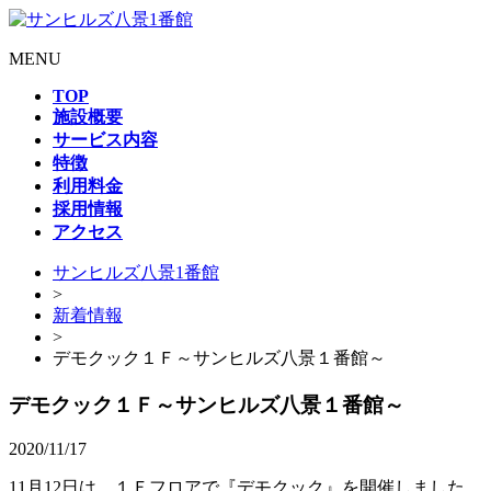
MENU
TOP
施設概要
サービス内容
特徴
利用料金
採用情報
アクセス
サンヒルズ八景1番館
>
新着情報
>
デモクック１Ｆ～サンヒルズ八景１番館～
デモクック１Ｆ～サンヒルズ八景１番館～
2020/11/17
11月12日は、１Ｆフロアで『デモクック』を開催しました。