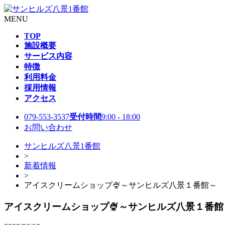
MENU
TOP
施設概要
サービス内容
特徴
利用料金
採用情報
アクセス
079-553-3537
受付時間
9:00 - 18:00
お問い合わせ
サンヒルズ八景1番館
>
新着情報
>
アイスクリームショップ🍨～サンヒルズ八景１番館～
アイスクリームショップ🍨～サンヒルズ八景１番館