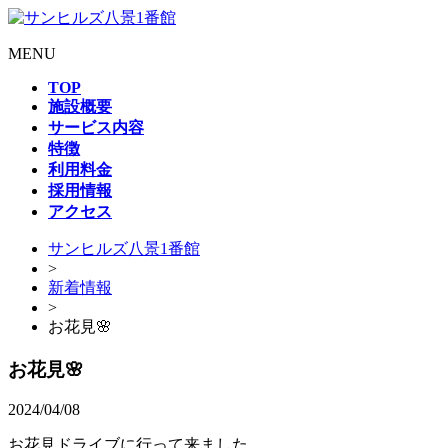
MENU
TOP
施設概要
サービス内容
特徴
利用料金
採用情報
アクセス
サンヒルズ八景1番館
>
新着情報
>
お花見🌸
お花見🌸
2024/04/08
お花見ドライブに行って来ました。