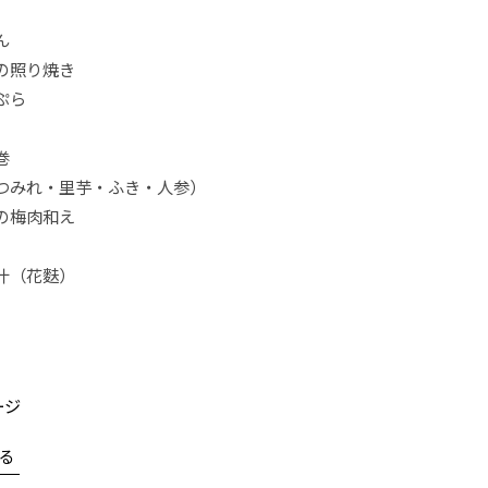
ん
の照り焼き
ぷら
巻
つみれ・里芋・ふき・人参）
の梅肉和え
汁（花麩）
ージ
る